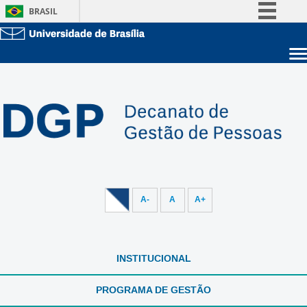
BRASIL
Simplifique!
Comunica BR
Sobre a UnB
Participe
Unidades acadêmicas
Acesso à informação
Estude na UnB
Graduação
Legislação
Pós-Graduação
Administração
Canais
Servidor
A-
A
A+
INSTITUCIONAL
PROGRAMA DE GESTÃO