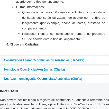
acordo com o tipo de lançamento;
Outras informações:
Quantidade de horas: Poderá ser solicitado a quantidade
de horas que serão utilizadas, de acordo com o tipo de
lançamento (por exemplo, abono de horas, atestado de
comparecimento);
Processo: Poderá ser solicitado o número do processo
SEI de acordo com o tipo de lançamento;
Clique em
Cadastrar
.
Consultar ou Alterar Ocorrências ou Ausências (Servidor)
Homologar Ocorrências/Ausências (Chefia)
Para realizar o registro de ocorrência ou ausência, o servidor deve
seguir os seguintes passos:
Desfazer homologação Ocorrências/Ausências (Chefia)
Para realizar a homologação do ponto eletrônico a chefia deve seguir
Acessar o site
https://sig.unb.br/sigrh/
e digitar o seu login e
os seguintes passos:
senha;
Para realizar a homologação do ponto eletrônico a chefia deve seguir
IMPORTANTE!
Acessar o site
https://sig.unb.br/sigrh/
e digitar o seu login e
Na página inicial do
Portal do Servidor
, no
Menu
os seguintes passos:
senha;
Servidor
selecione
Solicitações>Ausências/Afastamentos>Consultar/A
Não deverá ser realizado o registro de ocorrência ou ausência referente aos
Acessar o site
https://sig.unb.br/sigrh/
e digitar o seu login e
Na página inicial do
Portal do Servidor
, deverá selecionar no
Menu
Ausência
;
pedidos de afastamento ou licença já solicitados no SouGov.br ou SEI. Esse
senha;
do Servidor
a opção
Chefia de Unidade>Homologação de Ponto
afastamento e licença deverá ser registrado pela DGP/DAP/Coref.
Na tela de
Consulta de Ocorrências/Ausências
, preencha os