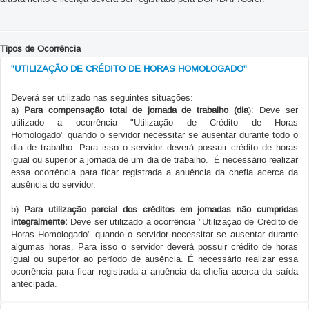
Na página inicial do
Portal do Servidor
, deverá selecionar no
Menu
Eletrônico>Ocorrências/Ausências do Servidor>Homologar
;
parâmetros que desejar;
do Servidor
a opção
Chefia de Unidade>Homologação de Ponto
Na tela
Consulta de Ocorrências/Ausências
, preencha os
Clique em
Buscar
;
Eletrônico>Ocorrências/Ausências do Servidor>Homologar
;
parâmetros que desejar;
No relatório
Lista de Ocorrências/Ausências Encontradas
serão
Tipos de Ocorrência
Na tela
Consulta de Ocorrências/Ausências
, preencha os
Como opção padrão, clique em
Situação
e escolha
Pendente de
apresentadas todas as ocorrências e ausências lançadas de
parâmetros que desejar.
"UTILIZAÇÃO DE CRÉDITO DE HORAS HOMOLOGADO"
Autorização
;
acordo com o parâmetro de busca definido;
Clique em
Situação
e escolha
Homologada
ou
Negada;
Clique em
Busca
;
São apresentadas as seguintes informações:
Clique em
Busca
;
Deverá ser utilizado nas seguintes situações:
No relatório que será gerado serão listadas todas as
Descrição: Tipo de Ocorrência/Ausência;
a)
Para compensação total de jornada de trabalho (dia
): Deve ser
No relatório que será gerado serão listadas todas as
ocorrências/ausências, por servidor, ainda não homologadas;
Dias: Quantidade de dias da Ocorrência/Ausência;
utilizado a ocorrência "Utilização de Crédito de Horas
ocorrências/ausências, por servidor, já homologadas ou negadas;
Selecione as ocorrências/ausências que deseja homologar (caso
Homologado" quando o servidor necessitar se ausentar durante todo o
Início: Data de início da Ocorrência/Ausência
Encontre a ocorrência/ausência que deseja desfazer a
deseje homologar todas clique em
Todos
);
dia de trabalho. Para isso o servidor deverá possuir crédito de horas
Término: Data de término da Ocorrência/Ausência;
homologação;
igual ou superior a jornada de um dia de trabalho. É necessário realizar
Clique em
Homologar;
Origem: Se o lançamento veio do SIGRH ou de outros
essa ocorrência para ficar registrada a anuência da chefia acerca da
Clique em
Na tela
Confirmar Homologação de Ocorrências/Ausências
, clique
sistema;
ausência do servidor.
em
Homologar Solicitações Selecionadas.
Status: Informa se a solicitação foi homologação, está
Observação:
É possível homologar, ou não, cada ocorrência pelos
b)
Para utilização parcial dos créditos em jornadas não cumpridas
pendente de autorização ou se foi negada;
ícones
integralmente:
Deve ser utilizado a ocorrência "Utilização de Crédito de
Vínculo de Ocorrência: Matrícula do servidor que realizou o
Horas Homologado" quando o servidor necessitar se ausentar durante
cadastro;
algumas horas. Para isso o servidor deverá possuir crédito de horas
Ao lado de cada lançamento é possível Visualizar
igual ou superior ao período de ausência. É necessário realizar essa
ocorrência para ficar registrada a anuência da chefia acerca da saída
Ocorrência/Ausência (
antecipada.