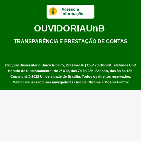
Acesso à
Informação
OUVIDORIA
UnB
TRANSPARÊNCIA E PRESTAÇÃO DE CONTAS
Campus
Universitário Darcy Ribeiro,
Brasília-DF | CEP 70910-900
Telefones UnB
Horário de funcionamento: de 2ª a 6ª, das 7h às 23h. Sábado, das 8h às 18h.
Copyright © 2022
Universidade de Brasília
.
Todos os direitos reservados.
Melhor visualizado nos navegadores Google Chrome e Mozilla Firefox
(Negar Solicitação).Enquanto existirem ocorrências/ausências não
homologadas para um servidor, não será possível homologar o seu
ponto.
) e Remover Ocorrência/Ausência (