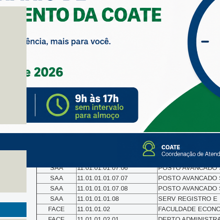
Essas são as unidades da UnB que, atualmente, têm autorização p
e estão registradas no Sistema Integrado de Gestão de Recur
UNIDADE
CÓDIGO
Unidade de Flexibiliz
GRE
11.01
REITORIA (11.01)
SAA
11.01.01.01
SECRETARIA DE ADM
SAA
11.01.01.01.01
SERVICO DISCIPLIN
SAA
11.01.01.01.02
SERVICO DE REGIST
SAA
11.01.01.01.05
SERVICO CERTIF, RE
SAA
11.01.01.01.06
SERVICO DE ARQUIVO
SAA
11.01.01.01.07
SERV SUPERVISAO E
SAA
11.01.01.01.07.01
POSTO AVANCADO DI
SAA
11.01.01.01.07.02
POSTO AVANCADO NO
SAA
11.01.01.01.07.03
POSTO AVANCADO SAA
- CGP
SAA
11.01.01.01.07.04
POSTO AVANCADO SA
SAA
11.01.01.01.07.05
POSTO AVANCADO SAA
SAA
11.01.01.01.07.06
POSTO AVANCADO SAA
SAA
11.01.01.01.07.07
POSTO AVANCADO SAA
SAA
11.01.01.01.07.08
POSTO AVANCADO SAA
SAA
11.01.01.01.08
SERV REGISTRO E 
FACE
11.01.01.02
FACULDADE ECONOM
FACE
11.01.01.02.01
DEPTO ADMINISTRAÇ