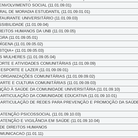
NVOLVIMENTO SOCIAL (11.01.09.01)
L DE MORADIA ESTUDANTIL (11.01.09.01.01)
AURANTE UNIVERSITÁRIO (11.01.09.03)
IBILIDADE (11.01.09.04)
EITOS HUMANOS DA UNB (11.01.09.05)
 (11.01.09.05.01)
ENA (11.01.09.05.02)
IA+ (11.01.09.05.03)
MULHERES (11.01.09.05.04)
RTE E ATIVIDADES COMUNITÁRIAS (11.01.09.09)
PORTE E LAZER (11.01.09.09.01)
RGANIZAÇÕES COMUNITÁRIAS (11.01.09.09.02)
TE E CULTURA COMUNITÁRIAS (11.01.09.09.03)
ÇÃO À SAÚDE DA COMUNIDADE UNIVERSITÁRIA (11.01.09.10)
RTICULAÇÃO DA COMUNIDADE EDUCATIVA (11.01.09.10.01)
ARTICULAÇÃO DE REDES PARA PREVENÇÃO E PROMOÇÃO DA SAÚD
TENÇÃO PSICOSSOCIAL (11.01.09.10.03)
ENÇÃO E VIGILÂNCIA EM SAÚDE (11.01.09.10.04)
 DE DIREITOS HUMANOS
UNICACAO (11.01.11)