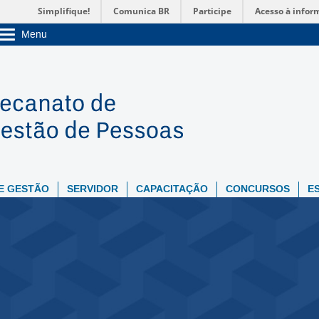
Simplifique!
Comunica BR
Participe
Acesso à infor
Menu
Sobre a UnB
Unidades acadêmicas
Estude na UnB
Graduação
Pós-Graduação
Administração
Servidor
E GESTÃO
SERVIDOR
CAPACITAÇÃO
CONCURSOS
E