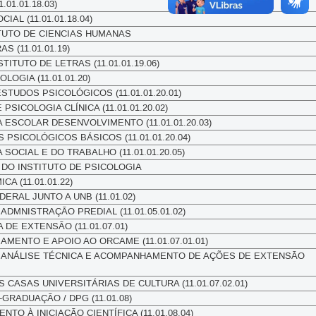
.01.01.18.03)
AL (11.01.01.18.04)
ITUTO DE CIENCIAS HUMANAS
S (11.01.01.19)
TITUTO DE LETRAS (11.01.01.19.06)
LOGIA (11.01.01.20)
TUDOS PSICOLÓGICOS (11.01.01.20.01)
SICOLOGIA CLÍNICA (11.01.01.20.02)
 ESCOLAR DESENVOLVIMENTO (11.01.01.20.03)
PSICOLÓGICOS BÁSICOS (11.01.01.20.04)
SOCIAL E DO TRABALHO (11.01.01.20.05)
DO INSTITUTO DE PSICOLOGIA
CA (11.01.01.22)
RAL JUNTO A UNB (11.01.02)
DMNISTRAÇÃO PREDIAL (11.01.05.01.02)
 DE EXTENSÃO (11.01.07.01)
MENTO E APOIO AO ORCAME (11.01.07.01.01)
ANÁLISE TÉCNICA E ACOMPANHAMENTO DE AÇÕES DE EXTENSÃO
CASAS UNIVERSITÁRIAS DE CULTURA (11.01.07.02.01)
GRADUAÇÃO / DPG (11.01.08)
NTO À INICIAÇÃO CIENTÍFICA (11.01.08.04)