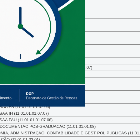
ara flexibilizar sua jornada de trabalho
sos Humanos (SIGRH).
ação
INISTRACAO ACADEMICA (11.01.01.01)
AS, CURSOS E CURRICULO (11.01.01.01.01)
RO DE GRADUACAO (11.01.01.01.02)
VALID, REGIST DE DIPL (11.01.01.01.05)
 SAA (11.01.01.01.06)
 ORIENTACAO P AVANCADOS (11.01.01.01.07)
URNO (11.01.01.01.07.01)
TURNO (11.01.01.01.07.02)
 FT (11.01.01.01.07.03)
A BSAN (11.01.01.01.07.04)
 FE (11.01.01.01.07.05)
 FS (11.01.01.01.07.06)
 IH (11.01.01.01.07.07)
 FAU (11.01.01.01.07.08)
DOCUMENTAC POS-GRADUACAO (11.01.01.01.08)
IA, ADMINISTRAÇÃO, CONTABILIDADE E GEST POL PÚBLICAS (11.01.0
ÃO (11.01.01.02.01)