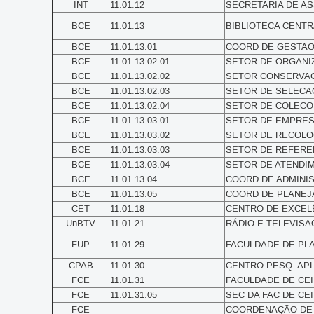
INT
11.01.12
SECRETARIA DE ASS
BCE
11.01.13
BIBLIOTECA CENTRAL
BCE
11.01.13.01
COORD DE GESTAO D
BCE
11.01.13.02.01
SETOR DE ORGANIZA
BCE
11.01.13.02.02
SETOR CONSERVACA
BCE
11.01.13.02.03
SETOR DE SELECAO 
BCE
11.01.13.02.04
SETOR DE COLECOES
BCE
11.01.13.03.01
SETOR DE EMPRESTI
BCE
11.01.13.03.02
SETOR DE RECOLOCA
BCE
11.01.13.03.03
SETOR DE REFERENCI
BCE
11.01.13.03.04
SETOR DE ATENDIME
BCE
11.01.13.04
COORD DE ADMINIS
BCE
11.01.13.05
COORD DE PLANEJA
CET
11.01.18
CENTRO DE EXCELÊN
UnBTV
11.01.21
RÁDIO E TELEVISÃO
FUP
11.01.29
FACULDADE DE PLAN
CPAB
11.01.30
CENTRO PESQ. APLI
FCE
11.01.31
FACULDADE DE CEIL
FCE
11.01.31.05
SEC DA FAC DE CEIL
FCE
COORDENAÇÃO DE