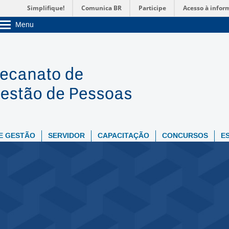
Simplifique!
Comunica BR
Participe
Acesso à infor
Menu
Sobre a UnB
Unidades acadêmicas
Estude na UnB
Graduação
Pós-Graduação
Administração
Servidor
E GESTÃO
SERVIDOR
CAPACITAÇÃO
CONCURSOS
E